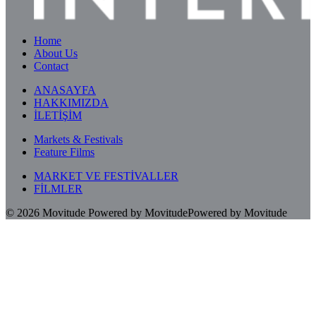
Home
About Us
Contact
ANASAYFA
HAKKIMIZDA
İLETİŞİM
Markets & Festivals
Feature Films
MARKET VE FESTİVALLER
FİLMLER
© 2026
Movitude
Powered by Movitude
Powered by Movitude