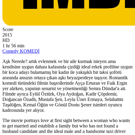
Score
2015
HD
1 hr 56 min
Comedy
KOMEDİ
Aşk Nerede? artık evlenmek ve bir aile kurmak isteyen ama
kendisine uygun dahası kafasında çizdiği ideal erkek profiline uygun
bir koca adayı bulamamış bir kadın ile yakışıklı bir taksi şoförü
arasında ansızın ortaya çıkan aşkı beyazperdeye taşıyor. Romantik
komedi türündeki filmin başrollerinde Ayça Erturan ve Faik Ergin
yer alırken, yapımın senarist ve yönetmenliği Semra Dündar'a ait.
Filmde ayrıca Eylül Öztürk, Oya Aydoğan, Kadir Çöpdemir,
Doğancan Özadlı, Mustafa Şen, Leyla Üner Ermaya, Selahattin
Taşdöğen, Kemal Öğün ve Gönül Dostu Şener isimleri oyuncu
kadrosunda yer alıyor.
The movie portrays love at first sight between a woman who wants
to get married and establish a family but who has not found a
husband candidate and the ideal male and a handsome taxi driver