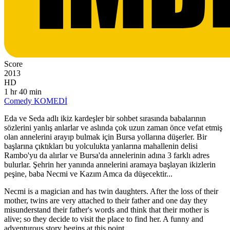
Score
2013
HD
1 hr 40 min
Comedy
KOMEDİ
Eda ve Seda adlı ikiz kardeşler bir sohbet sırasında babalarının
sözlerini yanlış anlarlar ve aslında çok uzun zaman önce vefat etmiş
olan annelerini arayıp bulmak için Bursa yollarına düşerler. Bir
başlarına çıktıkları bu yolculukta yanlarına mahallenin delisi
Rambo'yu da alırlar ve Bursa'da annelerinin adına 3 farklı adres
bulurlar. Şehrin her yanında annelerini aramaya başlayan ikizlerin
peşine, baba Necmi ve Kazım Amca da düşecektir...
Necmi is a magician and has twin daughters. After the loss of their
mother, twins are very attached to their father and one day they
misunderstand their father's words and think that their mother is
alive; so they decide to visit the place to find her. A funny and
adventurous story begins at this point.