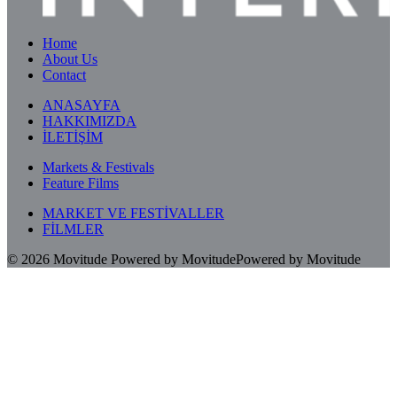
Home
About Us
Contact
ANASAYFA
HAKKIMIZDA
İLETİŞİM
Markets & Festivals
Feature Films
MARKET VE FESTİVALLER
FİLMLER
© 2026
Movitude
Powered by Movitude
Powered by Movitude