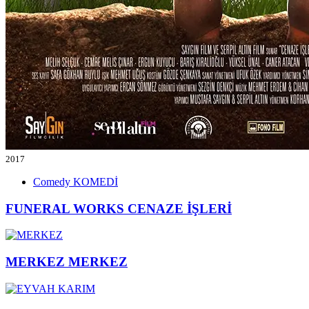
2017
Comedy
KOMEDİ
FUNERAL WORKS
CENAZE İŞLERİ
MERKEZ
MERKEZ