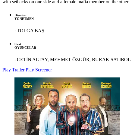
with setbacks on one side and a female mafia member on the other.
Director
YÖNETMEN
:
TOLGA BAŞ
Cast
OYUNCULAR
:
CETİN ALTAY, MEHMET ÖZGÜR, BURAK SATIBOL
Play Trailer
Play Screener