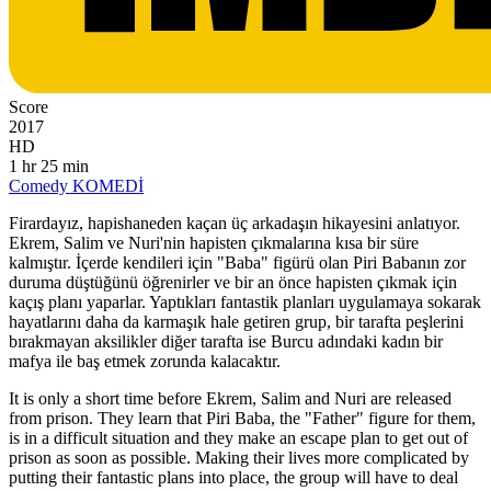
Score
2017
HD
1 hr 25 min
Comedy
KOMEDİ
Firardayız, hapishaneden kaçan üç arkadaşın hikayesini anlatıyor.
Ekrem, Salim ve Nuri'nin hapisten çıkmalarına kısa bir süre
kalmıştır. İçerde kendileri için "Baba" figürü olan Piri Babanın zor
duruma düştüğünü öğrenirler ve bir an önce hapisten çıkmak için
kaçış planı yaparlar. Yaptıkları fantastik planları uygulamaya sokarak
hayatlarını daha da karmaşık hale getiren grup, bir tarafta peşlerini
bırakmayan aksilikler diğer tarafta ise Burcu adındaki kadın bir
mafya ile baş etmek zorunda kalacaktır.
It is only a short time before Ekrem, Salim and Nuri are released
from prison. They learn that Piri Baba, the "Father" figure for them,
is in a difficult situation and they make an escape plan to get out of
prison as soon as possible. Making their lives more complicated by
putting their fantastic plans into place, the group will have to deal