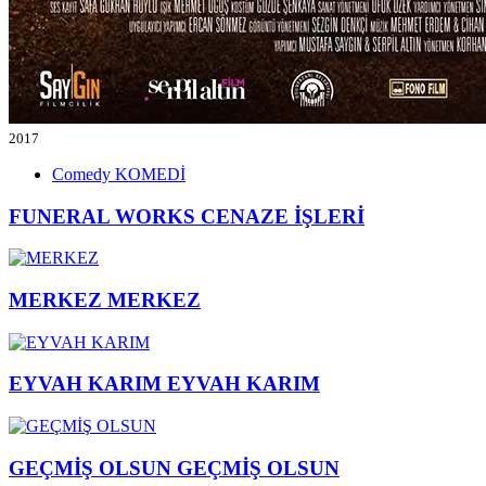
2017
Comedy
KOMEDİ
FUNERAL WORKS
CENAZE İŞLERİ
MERKEZ
MERKEZ
EYVAH KARIM
EYVAH KARIM
GEÇMİŞ OLSUN
GEÇMİŞ OLSUN