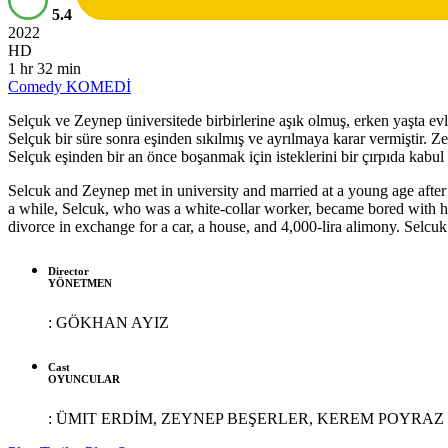
5.4
2022
HD
1 hr 32 min
Comedy
KOMEDİ
Selçuk ve Zeynep üniversitede birbirlerine aşık olmuş, erken yaşta evle
Selçuk bir süre sonra eşinden sıkılmış ve ayrılmaya karar vermiştir. Z
Selçuk eşinden bir an önce boşanmak için isteklerini bir çırpıda kabul
Selcuk and Zeynep met in university and married at a young age after 
a while, Selcuk, who was a white-collar worker, became bored with hi
divorce in exchange for a car, a house, and 4,000-lira alimony. Selcuk
Director
YÖNETMEN
:
GÖKHAN AYIZ
Cast
OYUNCULAR
:
ÜMIT ERDİM, ZEYNEP BEŞERLER, KEREM POYRAZ