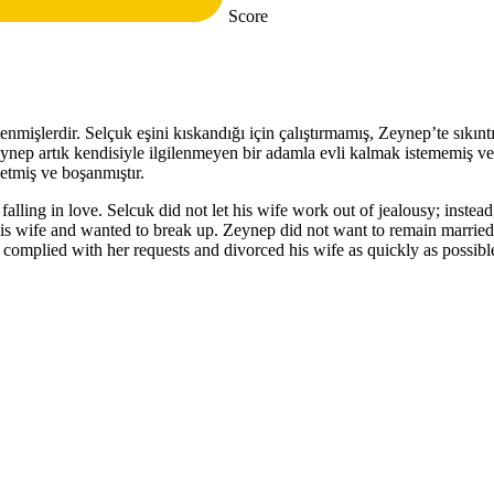
Score
nmişlerdir. Selçuk eşini kıskandığı için çalıştırmamış, Zeynep’te sıkıntı
eynep artık kendisiyle ilgilenmeyen bir adamla evli kalmak istememiş ve 
 etmiş ve boşanmıştır.
falling in love. Selcuk did not let his wife work out of jealousy; ins
s wife and wanted to break up. Zeynep did not want to remain married 
 complied with her requests and divorced his wife as quickly as possibl