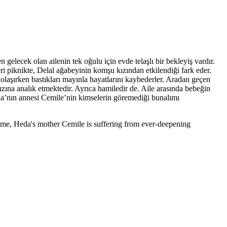
gelecek olan ailenin tek oğulu için evde telaşlı bir bekleyiş vardır.
eri piknikte, Delal ağabeyinin komşu kızından etkilendiği fark eder.
laşırken bastıkları mayınla hayatlarını kaybederler. Aradan geçen
ızına analık etmektedir. Ayrıca hamiledir de. Aile arasında bebeğin
eda’nın annesi Cemile’nin kimselerin göremediği bunalımı
 time, Heda's mother Cemile is suffering from ever-deepening