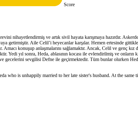
Score
vini nihayetlendirmiş ve artık sivil hayata karışmaya hazırdır. Askerden 
ya getirmiştir. Aile Celil’i heyecanlar karşılar. Hemen ertesinde gittikl
r. Amacı konuşup anlaşmalarını sağlamaktır. Ancak, Celil ve genç kız do
. Yedi yıl sonra, Heda, ablasının kocası ile evlendirilmiş ve onların k
 ve gecelerini sevgilisi Defne ile geçirmektedir. Tüm bunlar olurken H
Heda who is unhappily married to her late sister's husband. At the same