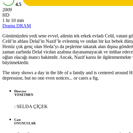
4.5
2009
HD
1 hr 10 min
Drama
DRAM
Günümüzden yedi sene evvel, ailenin tek erkek evladı Celil, vatani göre
Celil’in ablası Delal’in Nazif’le evlenmiş ve ondan bir kız bebek dünya
Henüz çok genç olan Heda’yı da peşlerine takarak alan dışına gönderi
zaman zarfında Delal vicdan azabına dayanamayacak ve intihar edecektir
oğlan olacağı inancı hakimdir. Ancak, Nazif karısı ile ilgilenmemekte
büyümektedir.
The story shows a day in the life of a family and is centered around 
depression, but no one even notices... or cares a fig.
Director
YÖNETMEN
:
SELDA ÇİÇEK
Cast
OYUNCULAR