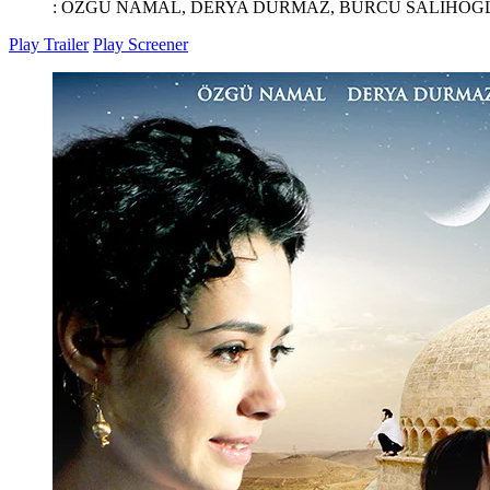
:
ÖZGÜ NAMAL, DERYA DURMAZ, BURCU SALİHOĞ
Play Trailer
Play Screener