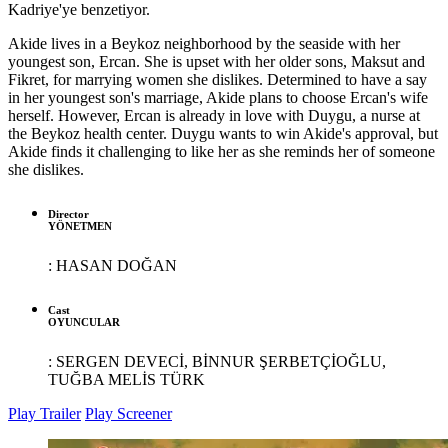
Kadriye'ye benzetiyor.
Akide lives in a Beykoz neighborhood by the seaside with her
youngest son, Ercan. She is upset with her older sons, Maksut and
Fikret, for marrying women she dislikes. Determined to have a say
in her youngest son's marriage, Akide plans to choose Ercan's wife
herself. However, Ercan is already in love with Duygu, a nurse at
the Beykoz health center. Duygu wants to win Akide's approval, but
Akide finds it challenging to like her as she reminds her of someone
she dislikes.
Director
YÖNETMEN
:
HASAN DOĞAN
Cast
OYUNCULAR
:
SERGEN DEVECİ, BİNNUR ŞERBETÇİOĞLU,
TUĞBA MELİS TÜRK
Play Trailer
Play Screener