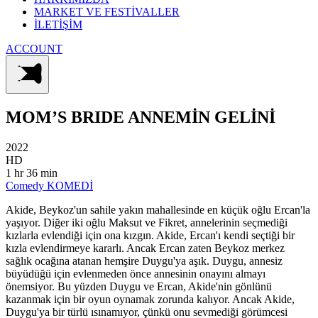
MARKET VE FESTİVALLER
İLETİŞİM
ACCOUNT
MOM’S BRIDE
ANNEMİN GELİNİ
2022
HD
1 hr 36 min
Comedy
KOMEDİ
Akide, Beykoz'un sahile yakın mahallesinde en küçük oğlu Ercan'la
yaşıyor. Diğer iki oğlu Maksut ve Fikret, annelerinin seçmediği
kızlarla evlendiği için ona kızgın. Akide, Ercan'ı kendi seçtiği bir
kızla evlendirmeye kararlı. Ancak Ercan zaten Beykoz merkez
sağlık ocağına atanan hemşire Duygu'ya aşık. Duygu, annesiz
büyüdüğü için evlenmeden önce annesinin onayını almayı
önemsiyor. Bu yüzden Duygu ve Ercan, Akide'nin gönlünü
kazanmak için bir oyun oynamak zorunda kalıyor. Ancak Akide,
Duygu'ya bir türlü ısınamıyor, çünkü onu sevmediği görümcesi