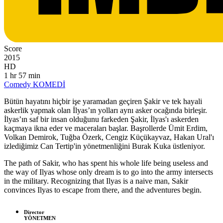
Score
2015
HD
1 hr 57 min
Comedy
KOMEDİ
Bütün hayatını hiçbir işe yaramadan geçiren Şakir ve tek hayali
askerlik yapmak olan İlyas’ın yolları aynı asker ocağında birleşir.
İlyas’ın saf bir insan olduğunu farkeden Şakir, İlyas'ı askerden
kaçmaya ikna eder ve maceraları başlar. Başrollerde Ümit Erdim,
Volkan Demirok, Tuğba Özerk, Cengiz Küçükayvaz, Hakan Ural'ı
izlediğimiz Can Tertip'in yönetmenliğini Burak Kuka üstleniyor.
The path of Sakir, who has spent his whole life being useless and
the way of Ilyas whose only dream is to go into the army intersects
in the military. Recognizing that Ilyas is a naive man, Sakir
convinces Ilyas to escape from there, and the adventures begin.
Director
YÖNETMEN