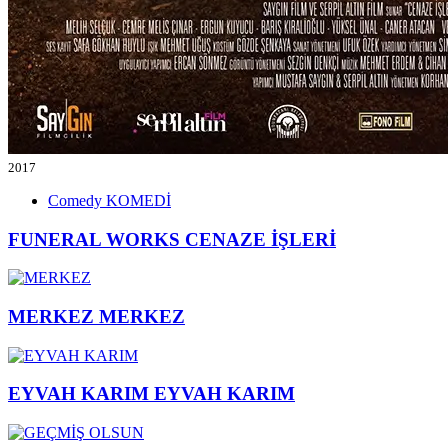
2017
Comedy
KOMEDİ
FUNERAL WORKS
CENAZE İŞLERİ
MERKEZ
MERKEZ
EYVAH KARIM
EYVAH KARIM