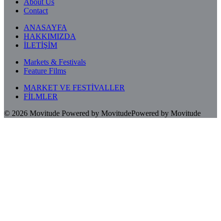
About Us
Contact
ANASAYFA
HAKKIMIZDA
İLETİŞİM
Markets & Festivals
Feature Films
MARKET VE FESTİVALLER
FİLMLER
© 2026
Movitude
Powered by Movitude
Powered by Movitude