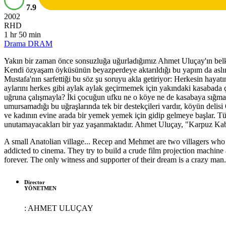
7.9
2002
RHD
1 hr 50 min
Drama
DRAM
Yakın bir zaman önce sonsuzluğa uğurladığımız Ahmet Uluçay'ın belki
Kendi özyaşam öyküsünün beyazperdeye aktarıldığı bu yapım da aslınd
Mustafa'nın sarfettiği bu söz şu soruyu akla getiriyor: Herkesin hayat
aylarını herkes gibi aylak aylak geçirmemek için yakındaki kasabada ç
uğruna çalışmayla? İki çocuğun ufku ne o köye ne de kasabaya sığmaya
umursamadığı bu uğraşlarında tek bir destekçileri vardır, köyün delis
ve kadının evine arada bir yemek yemek için gidip gelmeye başlar. Tüm 
unutamayacakları bir yaz yaşanmaktadır. Ahmet Uluçay, "Karpuz Kabu
A small Anatolian village... Recep and Mehmet are two villagers who 
addicted to cinema. They try to build a crude film projection machine 
forever. The only witness and supporter of their dream is a crazy man.
Director
YÖNETMEN
:
AHMET ULUÇAY