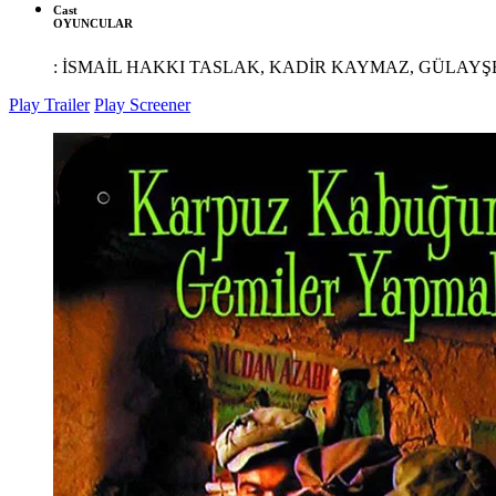
Cast
OYUNCULAR
:
İSMAİL HAKKI TASLAK, KADİR KAYMAZ, GÜLAYŞ
Play Trailer
Play Screener