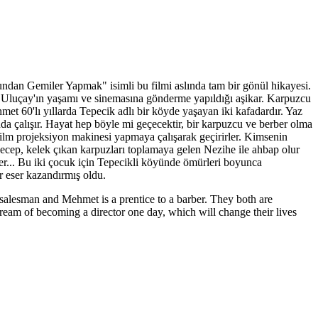
dan Gemiler Yapmak" isimli bu filmi aslında tam bir gönül hikayesi.
e Uluçay'ın yaşamı ve sinemasına gönderme yapıldığı aşikar. Karpuzcu
met 60'lı yıllarda Tepecik adlı bir köyde yaşayan iki kafadardır. Yaz
da çalışır. Hayat hep böyle mi geçecektir, bir karpuzcu ve berber olma
ilm projeksiyon makinesi yapmaya çalışarak geçirirler. Kimsenin
 Recep, kelek çıkan karpuzları toplamaya gelen Nezihe ile ahbap olur
ler... Bu iki çocuk için Tepecikli köyünde ömürleri boyunca
 eser kazandırmış oldu.
salesman and Mehmet is a prentice to a barber. They both are
 dream of becoming a director one day, which will change their lives