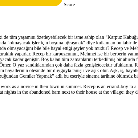
Score
 de tüm yaşamını özetleyebilecek bir isme sahip olan "Karpuz Kabuğun
a "olmayacak işler için boşuna uğraşmak" diye kullanılan bu tabir il
ında olmayacağını bile bile hayal ettiği şeyler yok mudur? Recep ve Meh
ıraklık yaparlar. Recep bir karpuzcunun, Mehmet ise bir berberin yanın
cak kadar geniştir. Boş kalan tüm zamanlarını terkedilmiş bir ahırda f
i Ömer. O yaz sandıklarından çok daha fazla genişletecektir ufuklarını.
hayallerinin ötesinde bir duyguyla tanışır ve aşık olur. Aşk, iş, hayal
ğundan Gemiler Yapmak" adlı bu eseriyle sinema tarihine ölümsüz bir
work as a novice in their town in summer. Recep is an errand-boy to a 
at nights in the abandoned barn next to their house at the village; they