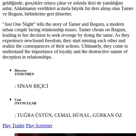
geldiğinde, gerçekler ortaya çıkar ve aslında ikisi de yanıldığını
anlar. Aldatmanın verdikleri acılarla büyük bir ders almış olan Tamer
ve Begum, birbirlerine geri dönerler.
"Just One Night" tells the story of Tamer and Begum, a modern
urban couple facing relationship issues. Tamer cheats on Begum,
leading to her decision to seek revenge by doing the same. As they
experience newfound freedom, they start missing each other and
realize the consequences of their actions. Ultimately, they come to
understand the importance of loyalty and the destructive nature of
deception in relationships.
Director
YÖNETMEN
:
SİNAN BİÇİCİ
Cast
OYUNCULAR
:
TUĞBA ÜSTÜN, CEMAL HÜNAL, GÜRKAN ÖZ
Play Trailer
Play Screener