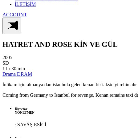
İLETİŞİM
ACCOUNT
HATRET AND ROSE
KİN VE GÜL
2005
SD
1 hr 30 min
Drama
DRAM
İntikam için almanya dan istanbula gelen kenan bir taksiciyi rehin alır v
Coming from Germany to İstanbul for revenge, Kenan remains taxi driv
Director
YÖNETMEN
:
SAVAŞ ESİCİ