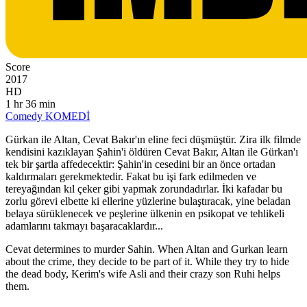
Score
2017
HD
1 hr 36 min
Comedy
KOMEDİ
Gürkan ile Altan, Cevat Bakır'ın eline feci düşmüştür. Zira ilk filmde
kendisini kazıklayan Şahin'i öldüren Cevat Bakır, Altan ile Gürkan'ı
tek bir şartla affedecektir: Şahin'in cesedini bir an önce ortadan
kaldırmaları gerekmektedir. Fakat bu işi fark edilmeden ve
tereyağından kıl çeker gibi yapmak zorundadırlar. İki kafadar bu
zorlu görevi elbette ki ellerine yüzlerine bulaştıracak, yine beladan
belaya sürüklenecek ve peşlerine ülkenin en psikopat ve tehlikeli
adamlarını takmayı başaracaklardır...
Cevat determines to murder Sahin. When Altan and Gurkan learn
about the crime, they decide to be part of it. While they try to hide
the dead body, Kerim's wife Asli and their crazy son Ruhi helps
them.