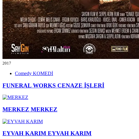
2017
Comedy
KOMEDİ
FUNERAL WORKS
CENAZE İŞLERİ
MERKEZ
MERKEZ
EYVAH KARIM
EYVAH KARIM