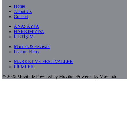
Home
About Us
Contact
ANASAYFA
HAKKIMIZDA
İLETİŞİM
Markets & Festivals
Feature Films
MARKET VE FESTİVALLER
FİLMLER
© 2026
Movitude
Powered by Movitude
Powered by Movitude