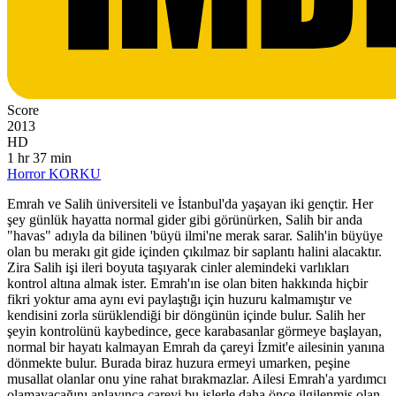
Score
2013
HD
1 hr 37 min
Horror
KORKU
Emrah ve Salih üniversiteli ve İstanbul'da yaşayan iki gençtir. Her
şey günlük hayatta normal gider gibi görünürken, Salih bir anda
"havas" adıyla da bilinen 'büyü ilmi'ne merak sarar. Salih'in büyüye
olan bu merakı git gide içinden çıkılmaz bir saplantı halini alacaktır.
Zira Salih işi ileri boyuta taşıyarak cinler alemindeki varlıkları
kontrol altına almak ister. Emrah'ın ise olan biten hakkında hiçbir
fikri yoktur ama aynı evi paylaştığı için huzuru kalmamıştır ve
kendisini zorla sürüklendiği bir döngünün içinde bulur. Salih her
şeyin kontrolünü kaybedince, gece karabasanlar görmeye başlayan,
normal bir hayatı kalmayan Emrah da çareyi İzmit'e ailesinin yanına
dönmekte bulur. Burada biraz huzura ermeyi umarken, peşine
musallat olanlar onu yine rahat bırakmazlar. Ailesi Emrah'a yardımcı
olamayacağını anlayınca çareyi bu işlerle daha önce ilgilenmiş olan