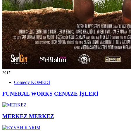
2017
Comedy
KOMEDİ
FUNERAL WORKS
CENAZE İŞLERİ
MERKEZ
MERKEZ