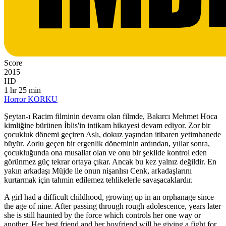
Score
2015
HD
1 hr 25 min
Horror
KORKU
Şeytan-ı Racim filminin devamı olan filmde, Bakırcı Mehmet Hoca
kimliğine bürünen İblis'in intikam hikayesi devam ediyor. Zor bir
çocukluk dönemi geçiren Aslı, dokuz yaşından itibaren yetimhanede
büyür. Zorlu geçen bir ergenlik döneminin ardından, yıllar sonra,
çocukluğunda ona musallat olan ve onu bir şekilde kontrol eden
görünmez güç tekrar ortaya çıkar. Ancak bu kez yalnız değildir. En
yakın arkadaşı Müjde ile onun nişanlısı Cenk, arkadaşlarını
kurtarmak için tahmin edilemez tehlikelerle savaşacaklardır.
A girl had a difficult childhood, growing up in an orphanage since
the age of nine. After passing through rough adolescence, years later
she is still haunted by the force which controls her one way or
another. Her best friend and her boyfriend will be giving a fight for