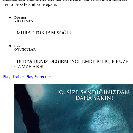
her to be safe and sane again.
Director
YÖNETMEN
:
MURAT TOKTAMIŞOĞLU
Cast
OYUNCULAR
:
DERYA DENİZ DEĞİRMENCİ, EMRE KILIÇ, FİRUZE
GAMZE AKSU
Play Trailer
Play Screener