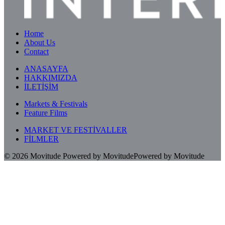
Home
About Us
Contact
ANASAYFA
HAKKIMIZDA
İLETİŞİM
Markets & Festivals
Feature Films
MARKET VE FESTİVALLER
FİLMLER
© 2026
Movitude
Powered by Movitude
Powered by Movitude